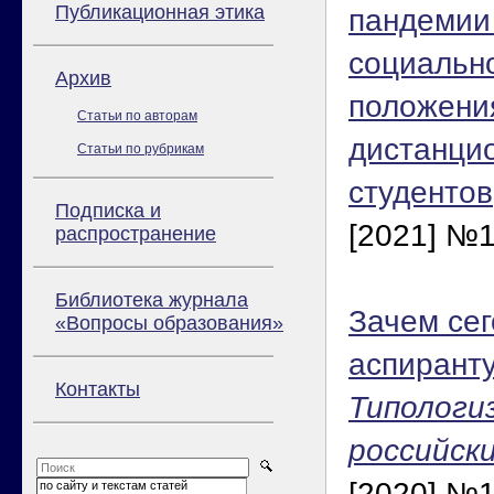
Публикационная этика
пандемии
социальн
Архив
положени
Статьи по авторам
дистанци
Статьи по рубрикам
студентов
Подписка и
[2021] №1
распространение
Библиотека журнала
Зачем сег
«Вопросы образования»
аспирант
Контакты
Типологи
российск
[2020] №1
по сайту и текстам статей