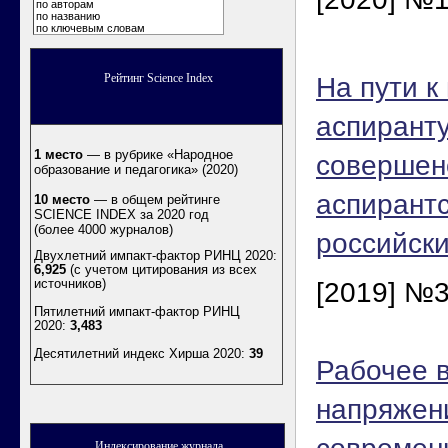
по авторам
по названию
по ключевым словам
Рейтинг Science Index
На пути к
аспирант
1 место
— в рубрике «Народное
совершен
образование и педагогика» (2020)
аспирантс
10 место
— в общем рейтинге
SCIENCE INDEX за 2020 год
(более 4000 журналов)
российски
Двухлетний импакт-фактор РИНЦ 2020:
6,925
(с учетом цитирования из всех
источников)
[2019] №3
Пятилетний импакт-фактор РИНЦ
2020:
3,483
Десятилетний индекс Хирша 2020
:
39
Рабочее 
напряжен
Индексирование журнала