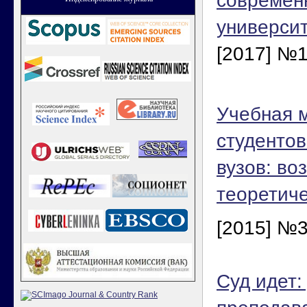
современн
универси
[2017] №1
Учебная 
студентов
вузов: во
теоретич
[2015] №3
Суд идет: