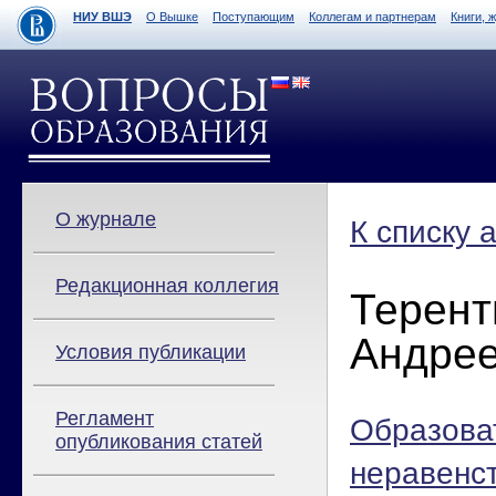
НИУ ВШЭ
О Вышке
Поступающим
Коллегам и партнерам
Книги, 
О журнале
К списку 
Редакционная коллегия
Терент
Андре
Условия публикации
Регламент
Образова
опубликования статей
неравенст